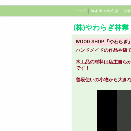
トップ
庭木屋 やわらぎ
万事
スタッフ募集欄
(株)やわらぎ林業
WOOD SHOP『やわらぎ
ハンドメイドの作品や店
木工品の材料は店主自ら
です！
普段使いの小物から大き