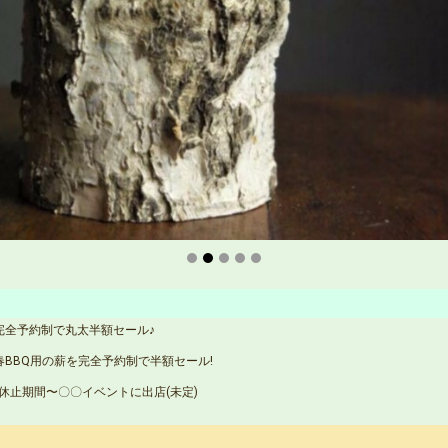
完全予約制で丸太半額セール♪
春BBQ用の薪を完全予約制で半額セール!
休止期間〜〇〇イベントに出店(未定)