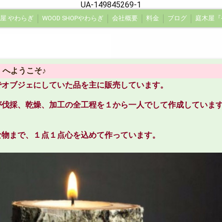
UA-149845269-1
屋 やわらぎ
WOOD SHOPやわらぎ
会社概要
料金
ブログ
作業風景 ビフォーアフター
』へようこそ♪
でオブジェにしていた品を主に販売しています。
が伐採、乾燥、加工の全工程を１から一人でして作成していま
な物まで、１点１点心を込めて作っています。